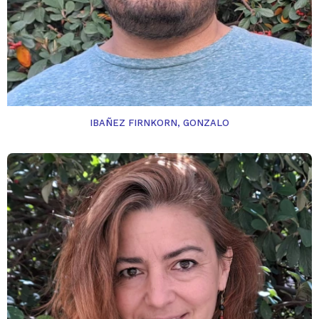
IBAÑEZ FIRNKORN, GONZALO