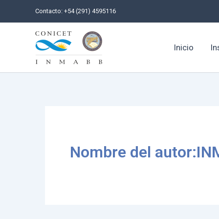
Ir
Contacto: +54 (291) 4595116
al
contenido
Inicio
In
Nombre del autor:I