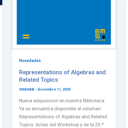
Novedades
Representations of Algebras and
Related Topics
INMABB
•
diciembre 11, 2025
Nueva adquisición en nuestra Biblioteca.
Ya se encuentra disponible el volumen:
Representations of Algebras and Related
Topics. Actas del Workshop y de la 20.ª