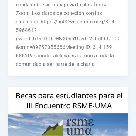
charla sobre su trabajo vía la plataforma
Zoom. Los datos de conexión son los
siguientes:https://us02web.zoom.us/j/3141
596861?
pwd=T0xDeThOOHNXbnp1UzdFVzltdlRrUT09
&omn=89757055686Meeting ID: 314 159
6861Passcode: aleluya Invitamos a toda la
comunidad a ser parte de la charla.